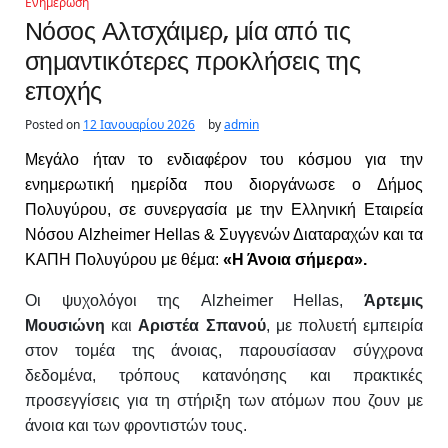
Ενημέρωση
Νόσος Αλτσχάιμερ, μία από τις
σημαντικότερες προκλήσεις της
εποχής
Posted on
12 Ιανουαρίου 2026
by
admin
Μεγάλο ήταν το ενδιαφέρον του κόσμου για την
ενημερωτική ημερίδα που διοργάνωσε ο Δήμος
Πολυγύρου,
σε συνεργασία με την Ελληνική Εταιρεία
Νόσου Alzheimer Hellas & Συγγενών Διαταραχών
και τα
ΚΑΠΗ Πολυγύρου
με θέμα:
«Η Άνοια σήμερα».
Ο
ι ψυχολόγοι της Alzheimer Hellas,
Άρτεμις
Μουσιώνη
και
Αριστέα Σπανού
, με πολυετή εμπειρία
στον τομέα της άνοιας,
παρουσίασαν σύγχρονα
δεδομένα, τρόπους κατανόησης και πρακτικές
προσεγγίσεις για τη στήριξη των ατόμων που ζουν με
άνοια και των φροντιστών τους.