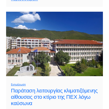
Ενημέρωση
Παράταση λειτουργίας κλιματιζόμενης
αίθουσας στο κτίριο της ΠΕΧ λόγω
καύσωνα