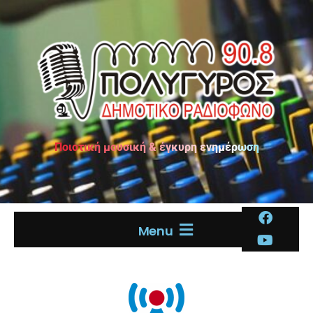
Ποιοτική μουσική & έγκυρη ενημέρωση
Menu