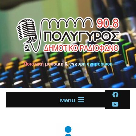
Ποιοτική μουσική & έγκυρη ενημέρωση
Menu